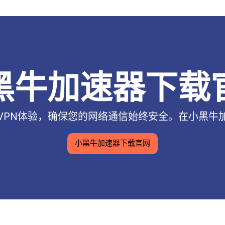
黑牛加速器下载
VPN体验，确保您的网络通信始终安全。在小黑牛
小黑牛加速器下载官网