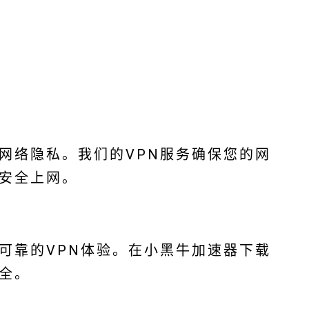
网络隐私。我们的VPN服务确保您的网
安全上网。
可靠的VPN体验。在小黑牛加速器下载
全。