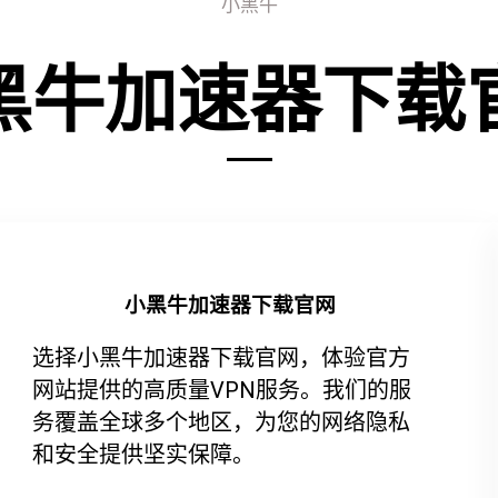
小黑牛
黑牛加速器下载
小黑牛加速器下载官网
选择小黑牛加速器下载官网，体验官方
网站提供的高质量VPN服务。我们的服
务覆盖全球多个地区，为您的网络隐私
和安全提供坚实保障。