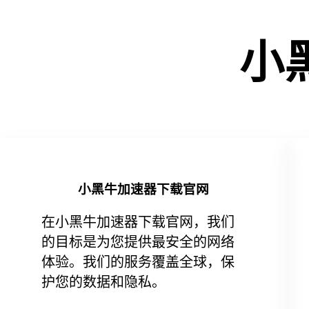
小
小黑牛加速器下载官网
在小黑牛加速器下载官网，我们
的目标是为您提供最安全的网络
体验。我们的服务覆盖全球，保
护您的数据和隐私。