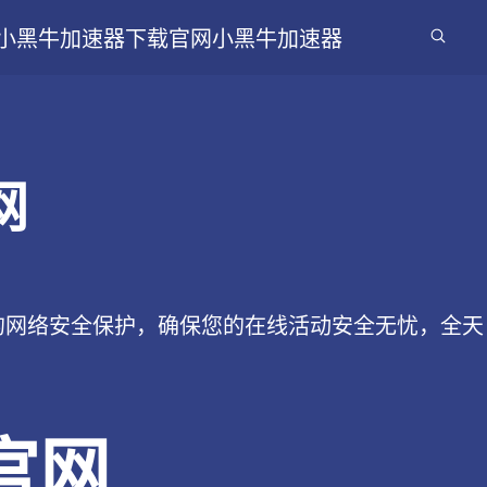
小黑牛加速器下载官网
小黑牛加速器
网
的网络安全保护，确保您的在线活动安全无忧，全天
官网