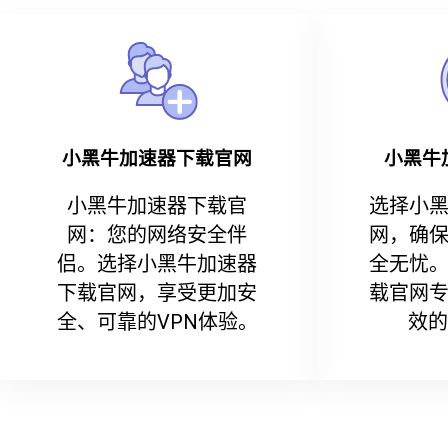
小黑牛加速器下载官网
小黑牛
小黑牛加速器下载官
选择小
网：您的网络安全伴
网，确
侣。选择小黑牛加速器
全无忧
下载官网，享受更加安
载官网
全、可靠的VPN体验。
效的