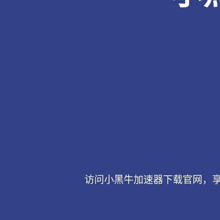
访问小黑牛加速器下载官网，